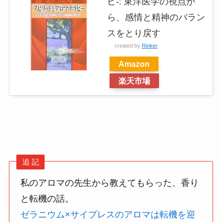
ピ-: 東洋医学の視点か
ら、感情と精神のバラン
スをとり戻す
created by
Rinker
Amazon
楽天市場
追 記
私のアロマの先生から教えてもらった、香り
と転機の話。
ゼラニウム×サイプレスのアロマは転機を迎