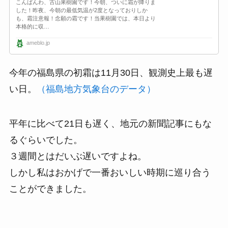
こんばんわ、古山果樹園です！今朝、ついに霜が降りま
した！昨夜、今朝の最低気温が2度となっておりしか
も、霜注意報！念願の霜です！当果樹園では、本日より
本格的に収…
ameblo.jp
今年の福島県の初霜は11月30日、観測史上最も遅
い日。
（
福島地方気象台のデータ）
平年に比べて21日も遅く、地元の新聞記事にもな
るぐらいでした。
３週間とはだいぶ遅いですよね。
しかし私はおかげで一番おいしい時期に巡り合う
ことができました。