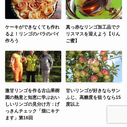
ケーキができなくても作れ
真っ赤なリンゴ加工品でク
るよ！リンゴのバラのパイ
リスマスを迎えよう【りん
作ろう
ご蜜】
激甘リンゴを作る古山果樹
甘いリンゴが好きならサン
園の熱意と知恵に学ぶおい
ふじ、高糖度を狙うなら15
しいリンゴの見分け方：げ
度以上
っきんチェック「畑にキテ
ます」第16回