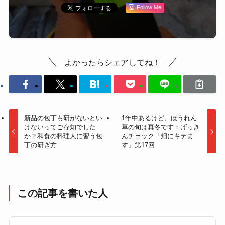
Follow Me
よかったらシェアしてね！
新品の包丁も研がないとい
1年中あるけど、ほうれん
けないってご存知でした
草の旬は真冬です：げっき
か？和食の料理人に習う包
んチェック「畑にキテま
丁の研ぎ方
す」第17回
この記事を書いた人