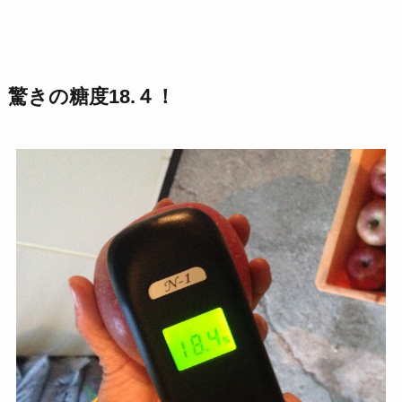
驚きの糖度18.４！